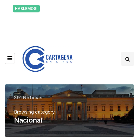
Tu voz también informa a Cartagena.
HABLEMOS!
Escríbenos y cuéntanos qué está pasando en tu
barrio.
391 Noticias
Browsing category
Nacional